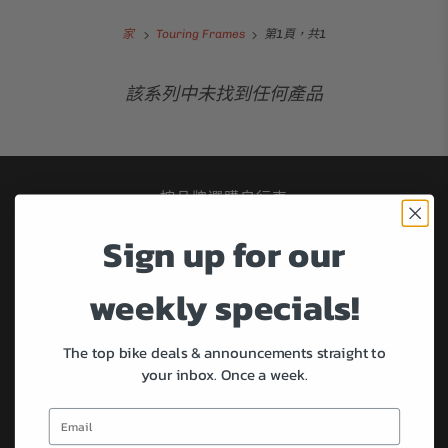
家
Touring Frames
第1頁，共1
該系列中未找到任何產品
按品牌選購自行車
Sign up for our
Specialized
全城
weekly specials!
布朗普頓
坎農代爾
科納
The top bike deals & announcements straight to
your inbox.
Once a week.
馬西
乖戾的
薩爾薩舞