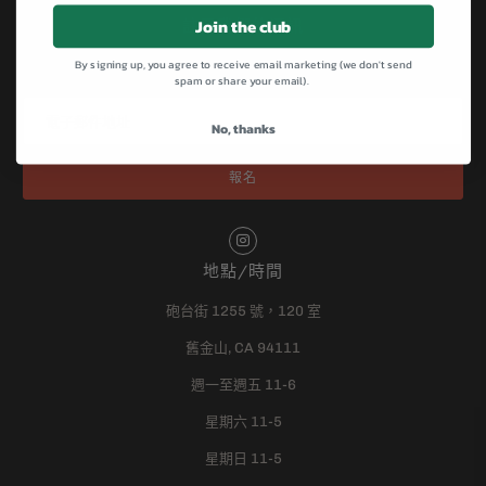
Join the club
註冊我們的通訊
By signing up, you agree to receive email marketing (we don't send
註冊以獲取有關銷售、新品發布等的最新資訊…
spam or share your email).
No, thanks
地點/時間
砲台街 1255 號，120 室
舊金山, CA 94111
週一至週五 11-6
星期六 11-5
星期日 11-5