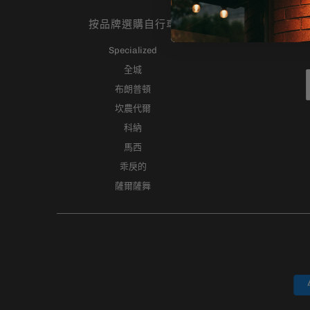
按品牌選購自行車
Specialized
全城
布朗普頓
坎農代爾
科納
馬西
乖戾的
薩爾薩舞