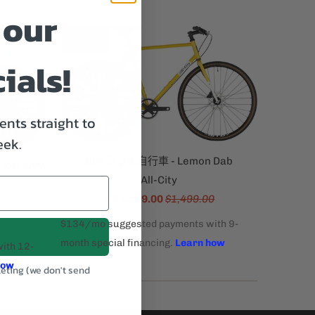
 our
銷售
ials!
nts straight to
eek.
超專業單速自行車 - Lemon Dab
Hotberry
All-City
$1,199.00
$1,499.00
從
keting (we don't send
.