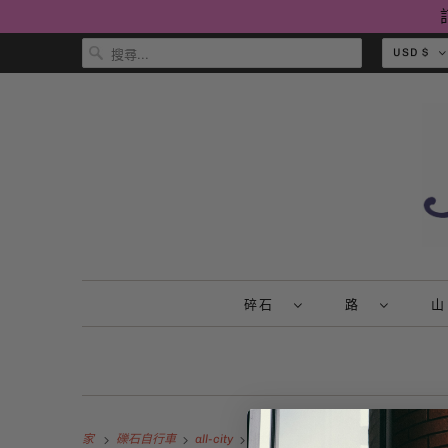
USD $
碎石
路
家
礫石自行車
all-city
第1頁，共1