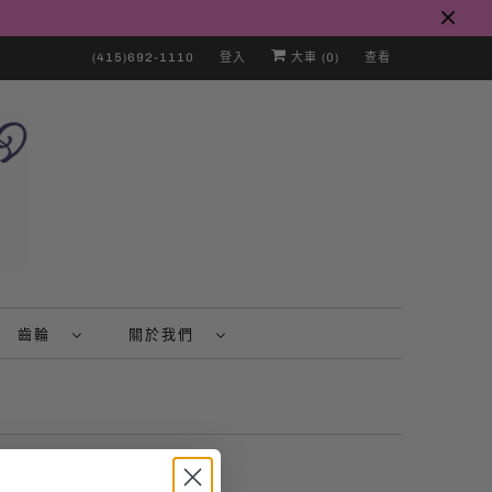
(415)692-1110
登入
大車 (
0
)
查看
齒輪
關於我們