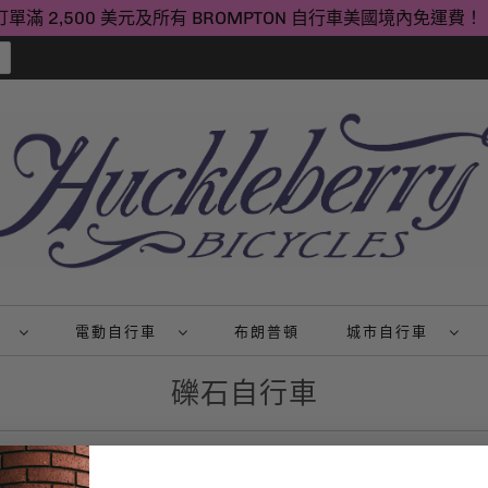
訂單滿 2,500 美元及所有 BROMPTON 自行車美國境內免運費！
山
電動自行車
布朗普頓
城市自行車
礫石自行車