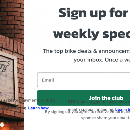
Sign up for
銷售
weekly spec
The top bike deals & announceme
your inbox.
Once a w
illa Monsoon Apex 自行車 -
Gorilla Monsoon GRX 自行車 - 
Tangerine Evergreen
Rhubarb
All-City
All-City
$1,999.00
$2,299.00
$2,799.00
Join the club
By signing up, you agree to receive email mar
spam or share your email)