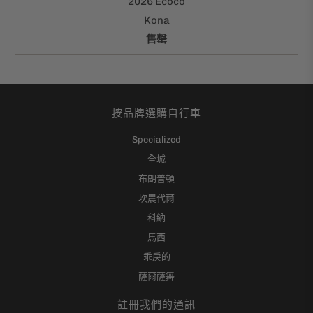
2026 Ecoco
Kona
售罄
按品牌選購自行車
Specialized
全城
布朗普頓
坎農代爾
科納
馬西
乖戾的
薩爾薩舞
註冊我們的通訊