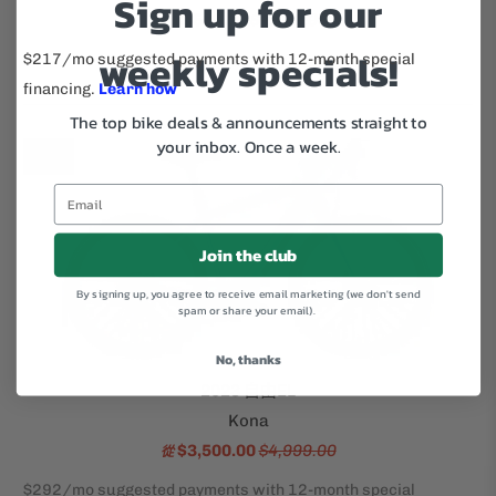
Sign up for our
$2,599.00
$4,199.00
weekly specials!
The top bike deals & announcements straight to
your inbox.
Once a week.
銷售
Join the club
By signing up, you agree to receive email marketing (we don't send
spam or share your email).
No, thanks
2023 自由EL
Kona
$3,500.00
$4,999.00
從