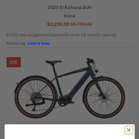
2023 El Kahuna SUV
Kona
$2,299.00
$3,799.00
銷售
2023 露-E DL
Kona