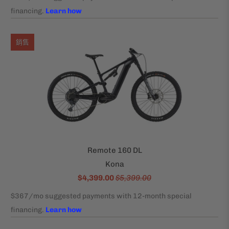
銷售
Remote 160 DL
Kona
$4,399.00
$5,399.00