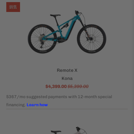
銷售
Remote X
Kona
$4,399.00
$5,399.00