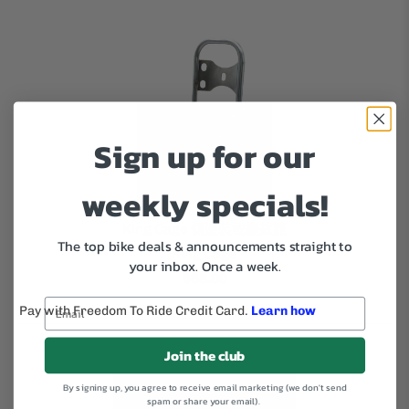
Sign up for our
weekly specials!
King Cage 側邊裝載機鈦籠
The top bike deals & announcements straight to
King Cage
your inbox.
Once a week.
$68.00
Join the club
By signing up, you agree to receive email marketing (we don't send
spam or share your email).