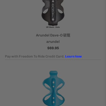
Arundel Dave-O 碳籠
arundel
$69.95