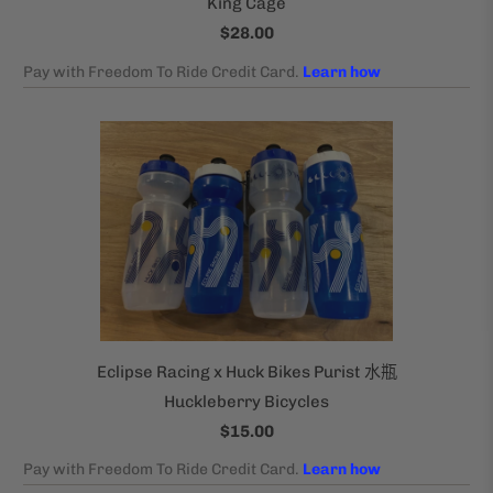
King Cage
$28.00
Eclipse Racing x Huck Bikes Purist 水瓶
Huckleberry Bicycles
$15.00