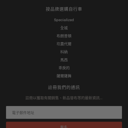
按品牌選購自行車
Specialized
全城
布朗普頓
坎農代爾
科納
馬西
乖戾的
薩爾薩舞
註冊我們的通訊
註冊以獲取有關銷售、新品發布等的最新資訊…