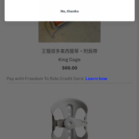
No, thanks
王籠很多東西籠蒂。附肩帶
King Cage
$66.00