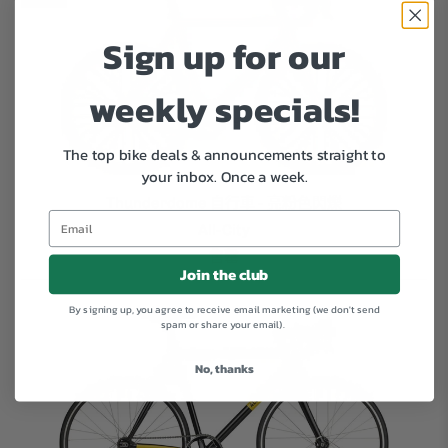
Sign up for our
weekly specials!
The top bike deals & announcements straight to
your inbox.
Once a week.
Thunderdome 自行車 - 亮粉色閃爍
All-City
售罄
Join the club
By signing up, you agree to receive email marketing (we don't send
spam or share your email).
No, thanks