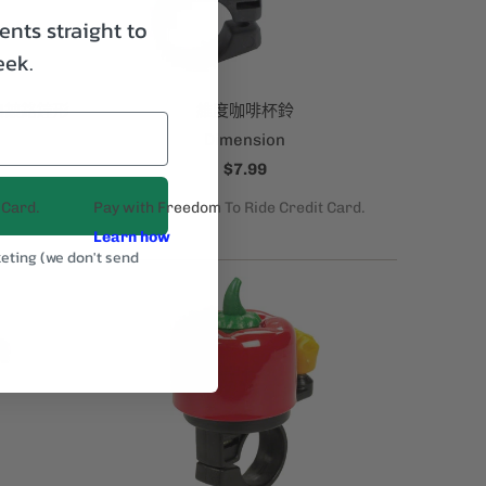
nts straight to
eek.
經典鍍鉻鐘形
維度咖啡杯鈴
Dimension
$7.99
keting (we don't send
.