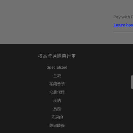
按品牌選購自行車
Specialized
全城
布朗普頓
坎農代爾
科納
馬西
乖戾的
薩爾薩舞