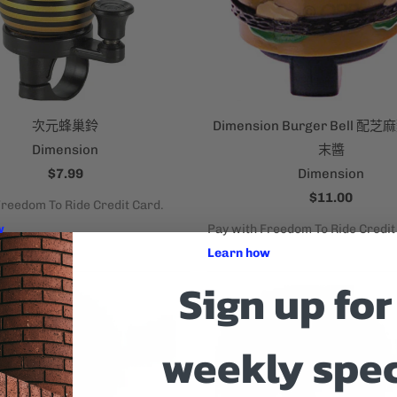
次元蜂巢鈴
Dimension Burger Bell 
Dimension
末醬
$7.99
Dimension
$11.00
Sign up for
weekly spec