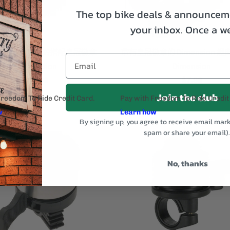
The top bike deals & announceme
your inbox.
Once a w
ension 經典黑鈴搭配皇冠徽章
帶有皇冠徽章的 Dimension 
Dimension
Dimension
$7.99
$7.99
Join the club
By signing up, you agree to receive email mar
spam or share your email)
No, thanks