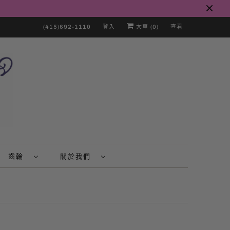
(415)692-1110
登入
大車 (
0
)
查看
齒輪
關於我們