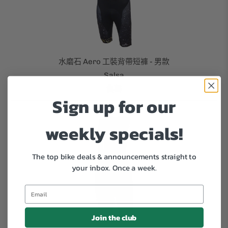
水磨石 Aero 工裝背帶短褲 - 男款
Salsa
售罄
Sign up for our
weekly specials!
The top bike deals & announcements straight to
your inbox.
Once a week.
Join the club