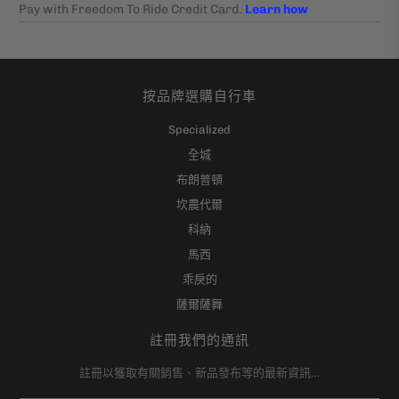
按品牌選購自行車
Specialized
全城
布朗普頓
坎農代爾
科納
馬西
乖戾的
薩爾薩舞
註冊我們的通訊
註冊以獲取有關銷售、新品發布等的最新資訊…