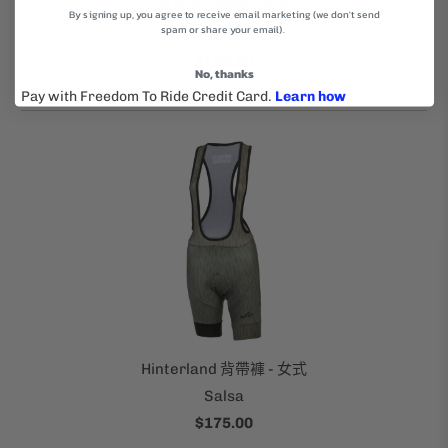
水磨石背帶褲 - 女式
By signing up, you agree to receive email marketing (we don't send
spam or share your email).
Salsa
$175.00
No, thanks
Hinterland 背帶褲 - 女式
Salsa
$175.00