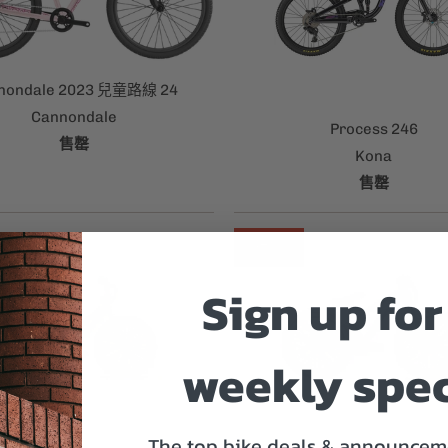
nondale 2023 兒童路線 24
Cannondale
Process 246
售罄
Kona
售罄
銷售
Sign up for
weekly spec
The top bike deals & announceme