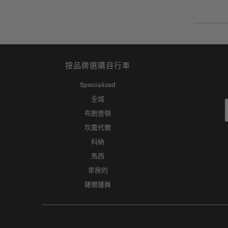
按品牌選購自行車
Specialized
全城
布朗普頓
坎農代爾
科納
馬西
乖戾的
薩爾薩舞