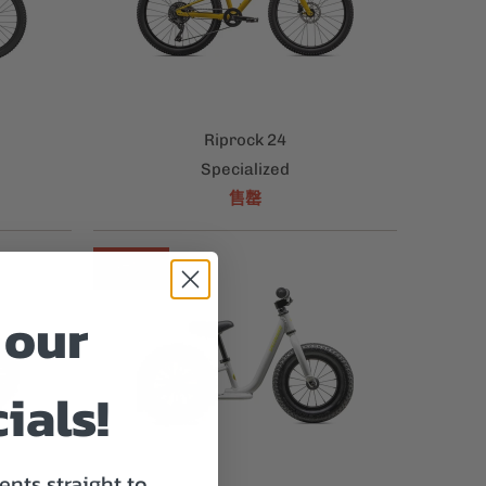
Riprock 24
Specialized
售罄
銷售
 our
ials!
nts straight to