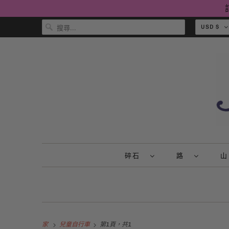
USD $
碎石
路
家
兒童自行車
第1頁，共1