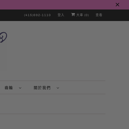
(415)692-1110
登入
大車 (
0
)
查看
齒輪
關於我們