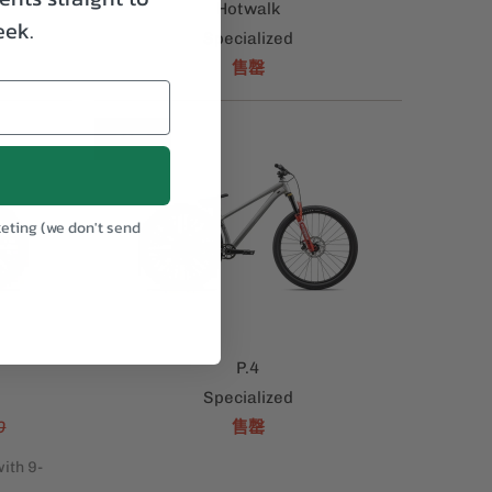
Hotwalk
eek.
Specialized
售罄
銷售
keting (we don't send
.
P.4
Specialized
0
售罄