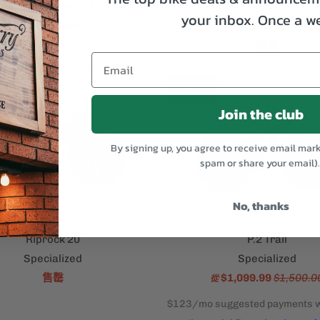
Riprock Coaster 20
P.1
your inbox.
Once a w
Specialized
Specialized
售罄
售罄
銷售
Join the club
By signing up, you agree to receive email mar
spam or share your email)
No, thanks
Riprock 20
P.2 Trail
Specialized
Specialized
售罄
$1,099.99
$1,500.0
從