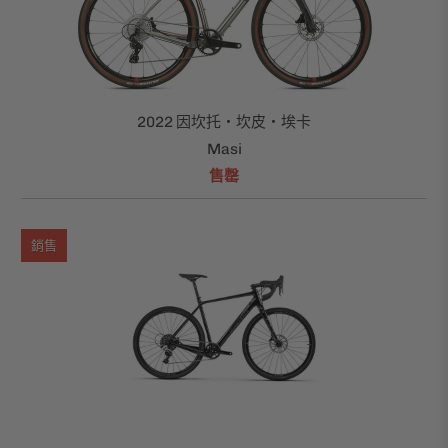
2022 因坎托‧坎皮‧埃卡
Masi
售罄
銷售