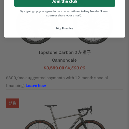
Join the club
By signing up, you agree to receive email marketing (we don't send
spam or share your email).
No, thanks
Topstone Carbon 2 左撇子
Cannondale
$3,599.00
$4,500.00
銷售