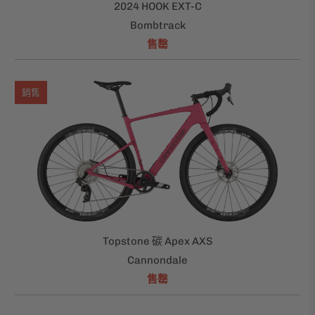
2024 HOOK EXT-C
Bombtrack
售罄
銷售
Topstone 碳 Apex AXS
Cannondale
售罄