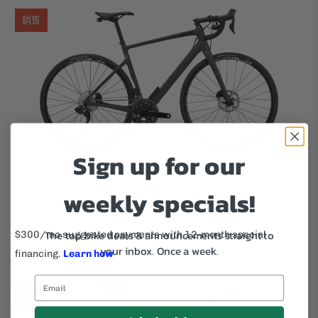
銷售
Sign up for our
2023 突觸碳 2 LE
Cannondale
weekly specials!
$3,599.00
$4,500.00
從
The top bike deals & announcements straight to
your inbox.
Once a week.
銷售