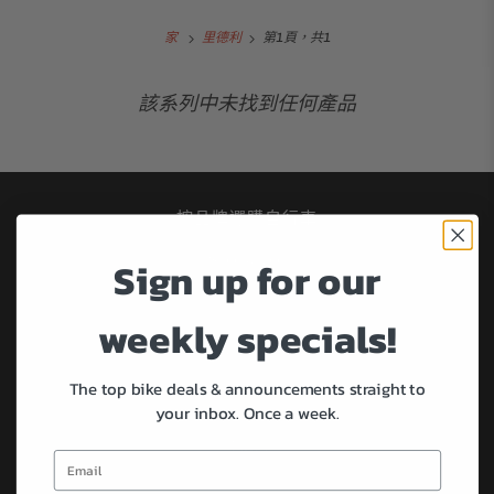
家
里德利
第1頁，共1
該系列中未找到任何產品
按品牌選購自行車
Sign up for our
Specialized
全城
weekly specials!
布朗普頓
坎農代爾
科納
The top bike deals & announcements straight to
your inbox.
Once a week.
馬西
乖戾的
薩爾薩舞