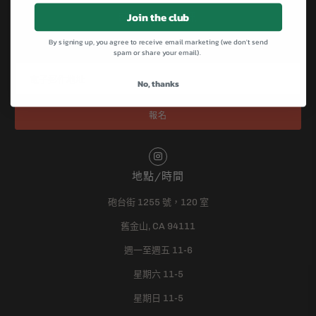
Join the club
註冊我們的通訊
By signing up, you agree to receive email marketing (we don't send
註冊以獲取有關銷售、新品發布等的最新資訊…
spam or share your email).
No, thanks
地點/時間
砲台街 1255 號，120 室
舊金山, CA 94111
週一至週五 11-6
星期六 11-5
星期日 11-5