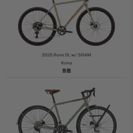
2025 Rove DL w/ SRAM
Kona
售罄