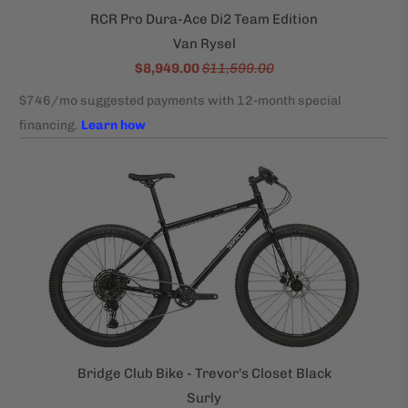
RCR Pro Dura-Ace Di2 Team Edition
Van Rysel
$8,949.00
$11,599.00
Bridge Club Bike - Trevor's Closet Black
Surly