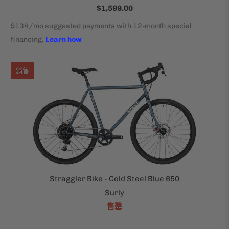
$1,599.00
銷售
Straggler Bike - Cold Steel Blue 650
Surly
售罄