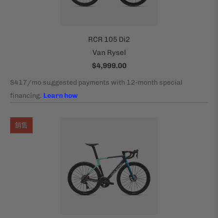
RCR 105 Di2
Van Rysel
$4,999.00
銷售