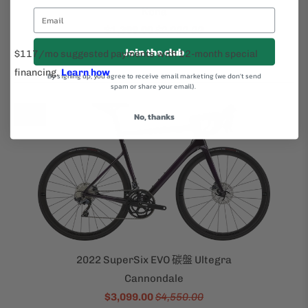
Kona
$1,399.00
$2,200.00
Join the club
By signing up, you agree to receive email marketing (we don't send
spam or share your email).
銷售
No, thanks
2022 SuperSix EVO 碳盤 Ultegra
Cannondale
$3,099.00
$4,550.00