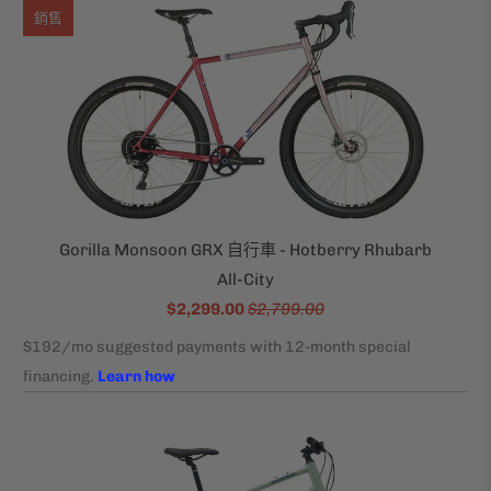
銷售
Gorilla Monsoon GRX 自行車 - Hotberry Rhubarb
All-City
$2,299.00
$2,799.00