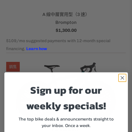
A 線中層實用型（3 速）
Brompton
$1,300.00
銷售
Sign up for our
weekly specials!
The top bike deals & announcements straight to
your inbox.
Once a week.
2023 漫遊高清