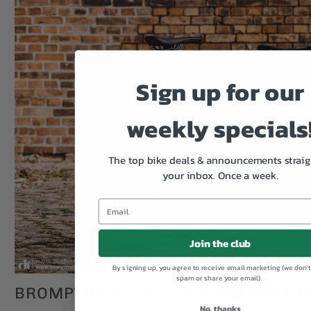
Sign up for our
weekly specials
The top bike deals & announcements straig
your inbox.
Once a week.
Join the club
By signing up, you agree to receive email marketing (we don'
spam or share your email).
BROMPTON T-LINE：城市通勤優雅的
No, thanks