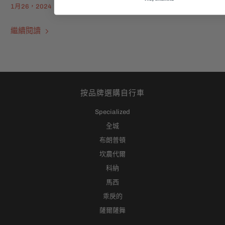
1月26，2024
繼續閱讀
按品牌選購自行車
Specialized
全城
布朗普頓
坎農代爾
科納
馬西
乖戾的
薩爾薩舞