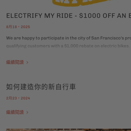
ELECTRIFY MY RIDE - $1000 OFF AN 
8月18，2025
We are happy to participate in the city of San Francisco's p
qualifying customers with a $1,000 rebate on electric bikes.
繼續閱讀
如何建造你的新自行車
2月23，2024
繼續閱讀