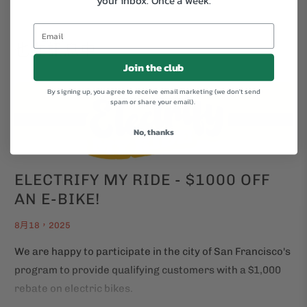
your inbox.
Once a week.
也在訊息中
Join the club
By signing up, you agree to receive email marketing (we don't send
spam or share your email).
No, thanks
ELECTRIFY MY RIDE - $1000 OFF
AN E-BIKE!
8月18，2025
We are happy to participate in the city of San Francisco's
program to provide qualifying customers with a $1,000
rebate on electric bikes.