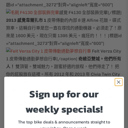
題id =“attachment_3272”對齊=“alignleft”寬度=“600”]
感覺 F4130 全部裝飾完畢[/標題]
2013 感覺韋爾扎市 1
皮帶傳動的內部 8 速 Alfine 花鼓。碟式
煞車。這輛自行車是您一直在尋找的通勤機器。必須走了！原
來是 1600 美元，現在只需 1395 美元。瘋狂的！！！ [標題id
=“attachment_3273”對齊=“alignleft”寬度=“600”]
Felt Verza City
1 皮帶傳動通勤夢想自行車[/caption]
奇維亞雙城。他們所有
人！
雙頂管。雙城魅力。甜蜜舒適的旅程，他們得走了！ 把
你的屁股放在這裡。所有 2012 年和 2013 年 Civia Twin City
自行車均享 20% 折扣！ [標題id =“attachment_3277”對齊
Sign up for our
=“alignleft”寬度=“600”]
雙城概念巡洋艦。所有雙子城 20% 折扣[/標題] 這些美麗的人
weekly specials!
是有代價的。所有促銷價均有效，直到售完為止！
The top bike deals & announcements straight to
Tweet
Share
Pin It
Email