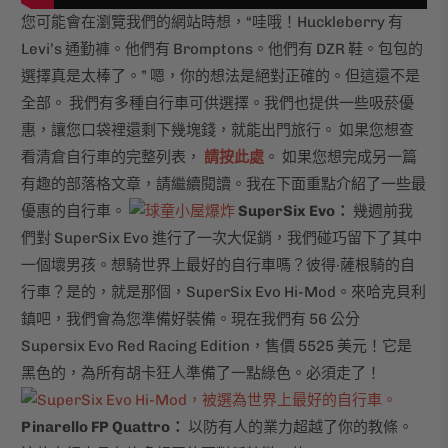
您可能會在瀏覽我們的網站時想，“哇哦！Huckleberry 有
Levi’s 通勤褲。他們有 Bromptons。他們有 DZR 鞋。包包的
選擇真是太棒了。” 嗯，你的想法是絕對正確的。但這還不是
全部。 我們有多種自行車可供選擇。我們也提供一些吸菸優
惠，讓您口袋裡還剩下幾塊錢，就能出門旅行。 如果您想查
看清倉自行車的完整列表，
請按此處
。 如果您想完成另一篇
有趣的部落格文章，請繼續閱讀。我在下面重點介紹了一些最
優惠的自行車。
SuperSix Evo：
幾週前我
們對 SuperSix Evo 進行了一次大促銷，我們碰巧留下了其中
一個壞男孩。想騎世界上最好的自行車嗎？彼得·薩根騎的自
行車？是的，就是那個，SuperSix Evo Hi-Mod。來哈克貝利
鎮吧，我們會為您準備好裝備。現在我們有 56 公分
Supersix Evo Red Racing Edition，售價 5525 美元！它是
黑色的，為所有胡卡狂人準備了一點綠色。必須走了！
Pinarello FP Quattro：
以防有人的業力超越了你的教條。