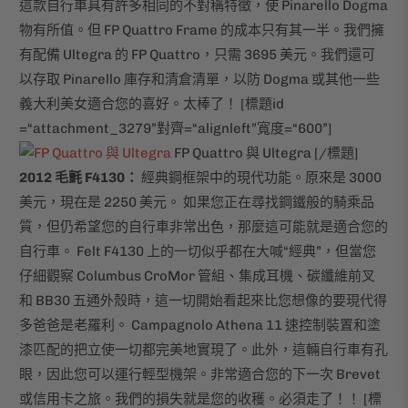
這款自行車具有許多相同的不對稱特徵，使 Pinarello Dogma
物有所值。但 FP Quattro Frame 的成本只有其一半。我們擁
有配備 Ultegra 的 FP Quattro，只需 3695 美元。我們還可
以存取 Pinarello 庫存和清倉清單，以防 Dogma 或其他一些
義大利美女適合您的喜好。太棒了！ [標題id
=“attachment_3279”對齊=“alignleft”寬度=“600”]
FP Quattro 與 Ultegra [/標題]
2012 毛氈 F4130：
經典鋼框架中的現代功能。原來是 3000
美元，現在是 2250 美元。 如果您正在尋找鋼鐵般的騎乘品
質，但仍希望您的自行車非常出色，那麼這可能就是適合您的
自行車。 Felt F4130 上的一切似乎都在大喊“經典”，但當您
仔細觀察 Columbus CroMor 管組、集成耳機、碳纖維前叉
和 BB30 五通外殼時，這一切開始看起來比您想像的要現代得
多爸爸是老羅利。 Campagnolo Athena 11 速控制裝置和塗
漆匹配的把立使一切都完美地實現了。此外，這輛自行車有孔
眼，因此您可以運行輕型機架。非常適合您的下一次 Brevet
或信用卡之旅。我們的損失就是您的收穫。必須走了！！ [標