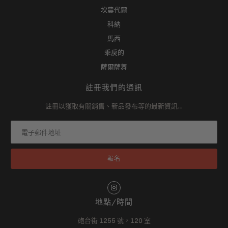
坎農代爾
科納
馬西
乖戾的
薩爾薩舞
註冊我們的通訊
註冊以獲取有關銷售、新品發布等的最新資訊…
地點/時間
砲台街 1255 號，120 室