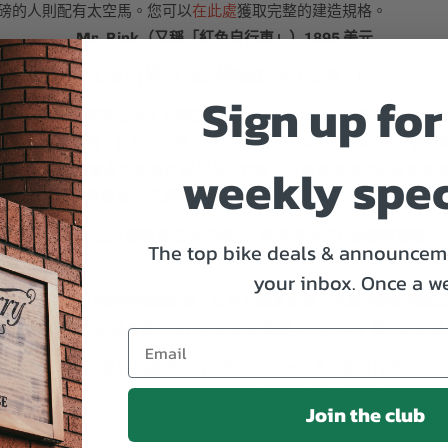
0 磅的人則配有太空馬。您可以
在此處
獲取完整的建造規格。
Mr. Pink（又稱「紅色自行車」）1895 美元
[幻燈片]
[/幻燈片]
Sign up for
很多鋼製公路車，例如 Masi Gran Criterium 或 Felt F41
更舒適。最重要的是，堅固、輕質的 Columbus Zona 管材和
weekly spec
們多年來翻閱舊普利司通目錄以及我們致力於開發適用的新技術和
調整，使其不僅僅是一匹漂亮的天氣表演小馬。
可，因為我們中的一些人喜歡混合地形騎行，而街道似乎只會變得更糟，
The top bike deals & announceme
na 管材。
your inbox.
Once a w
 具有更堅固的踏板平台和更輕的整體結構，此外它還具有與大多數傳統曲
的選擇，因為重量對於這種風格的自行車來說很重要，在對 SLX 車架
製自行車，您可以騎著它進行長週末騎行，但它也是一款多功能自行車，
，請前往
此處的
All-City 。 這裡有一點後記——快來試駕其中一
Join the club