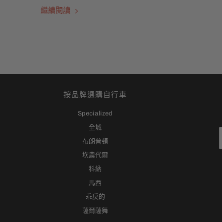
繼續閱讀
按品牌選購自行車
Specialized
全城
布朗普頓
坎農代爾
科納
馬西
乖戾的
薩爾薩舞