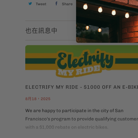
Tweet
Share
Pin It
Email
也在訊息中
ELECTRIFY MY RIDE - $1000 OFF AN E-BIK
8月18，2025
We are happy to participate in the city of San
Francisco's program to provide qualifying custome
with a $1,000 rebate on electric bikes.