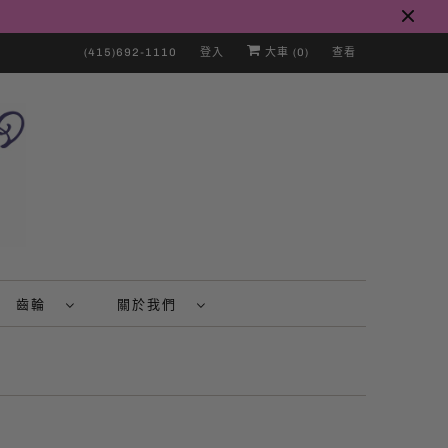
(415)692-1110
登入
大車 (
0
)
查看
齒輪
關於我們