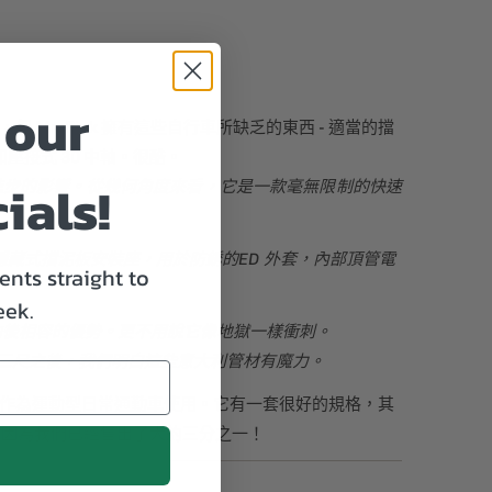
 our
30，但 Mr. Pink 擁有這些自行車所缺乏的東西 - 適當的擋
壓接式 30 中軸。很酷。
ials!
進步的影響。從幾何角度來看，它是一款毫無限制的快速
隱藏式擋泥板安裝座，用於防銹的ED 外套，內部頂管電
nts straight to
eek.
柄組向後相容的優勢。更不用說它像地獄一樣衝刺。
組垂涎三尺之後，我們明白這些意大利管材有魔力。
可以作為運動型日常通勤車使用。它有一套很好的規格，其
輛吧，因為我們已經售出了大約三分之一！