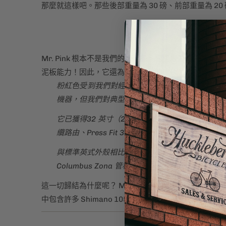
那麼就這樣吧。那些後部重量為 30 磅、前部重量為 2
Mr. Pink 根本不是我們的替代品，它更像是升級版。我們一直有
泥板能力！因此，它還為更寬的輪胎提供了間隙，這意味著乘坐
粉紅色受到我們對經典鋼製競賽自行車的熱愛、我
機器，但我們對典型的公路競賽方程式進行了一些
它已獲得32 英寸（28 英寸SW 擋泥板）的許
纜路由、Press Fit 30 底部支架和 Columbus Zo
與標準英式外殼相比，Press Fit 30 BB
Columbus Zona 管材的選擇是另一個簡單
這一切歸結為什麼呢？ Mr. Pink 是一款快速鋼
中包含許多 Shimano 105 零件。有關完整的建造規格