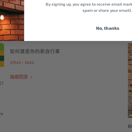
By signing up, you agree to receive email mar
spam or share your email)
No, thanks
如何建造你的新自行車
2月23，2024
繼續閱讀
E!
rs
B