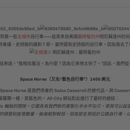
收到第一批
全城市
自行車——這是來自美國
最時髦的州
明尼蘇達州的另
會議、史詩般的諷刺 T 卹，當然還有史詩般的自行車。因為我去了
明尼蘇達州：最時髦的州
話來說，“我相信魔法。為什麼？因為它來得太快了。”因此，我們
Space Horse（又名“藍色自行車”）1450 美元
 Space Horse 是我們停產的 Salsa Casseroll 的替代品。與 Ca
一樣，是藍色的。 All-City 網站對此進行了最好的總結：
2c 輪胎的間隙。它還具有我們新的客製化半水平勾爪，使其可以
的頭管和座管數量，後端相對較短，但底部支架低於公路自行車，