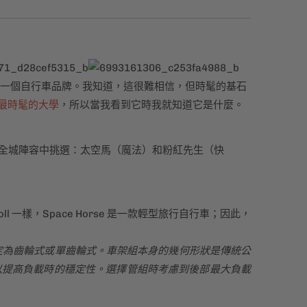
一個自行車品牌。我知道，這很難相信，但時髦的基石
最時髦的大學
，所以當我看到它時我就知道它是什麼。
從全城陣容中挑選：太空馬（魔法）和粉紅先生（快
sseroll 一樣，Space Horse 是一款輕型旅行自行車；因此，
設定為齒輪式或單齒輪式。車架組本身的幾何形狀是傳統公
以提高負載時的穩定性。選擇管組時考慮到後部最大負載