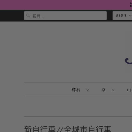
USD $
碎石
路
新自行車//全城市自行車